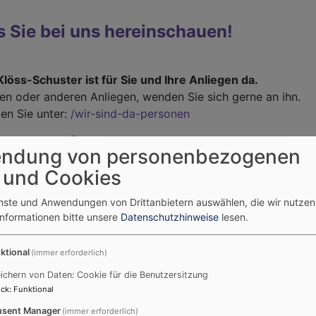
s Sie bei uns hereinschauen!
löss-Schuster ist für Sie und Ihre Anliegen da.
hen oder anderen Anliegen, wenden Sie sich gerne an ihn.
en Sie unter:
/wir-sind-da-personen
zu folgenden Öffnungszeiten erreichbar:
ndung von personenbezogenen
09:00 - 12:00 Uhr
 und Cookies
09:00 - 12:00 Uhr
enste und Anwendungen von Drittanbietern auswählen, die wir nutze
8.30 - 11.30 Uhr
Informationen bitte unsere
Datenschutzhinweise
lesen.
0 979 83
 97084 Würzburg
ktional
(immer erforderlich)
ichern von Daten: Cookie für die Benutzersitzung
ck
:
Funktional
sent Manager
(immer erforderlich)