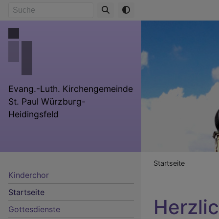
Direkt
Suche
zum
Inhalt
Evang.-Luth. Kirchengemeinde
St. Paul Würzburg-
Heidingsfeld
Breadcr
Startseite
Kinderchor
Startseite
Herzli
Gottesdienste