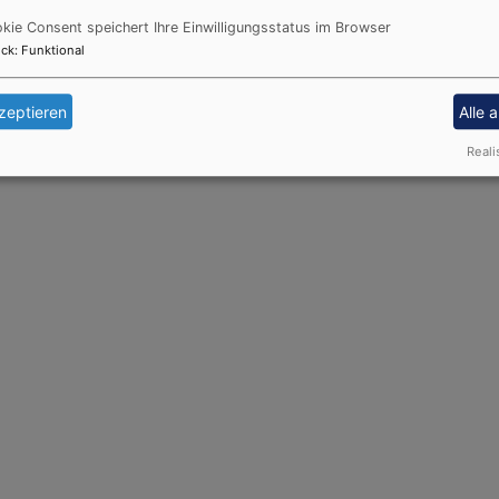
 Inhalt für die Startseite erstellt.
kie Consent speichert Ihre Einwilligungsstatus im Browser
ck
:
Funktional
zeptieren
Alle 
Reali