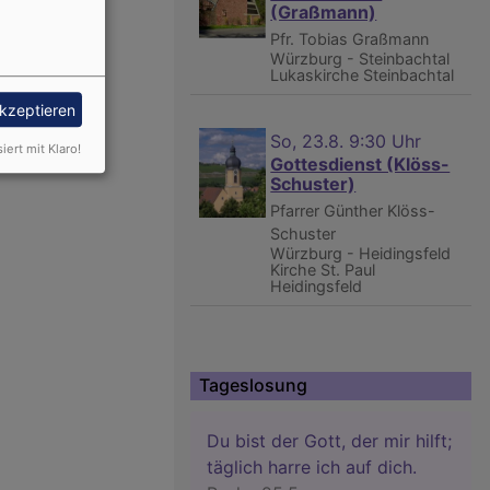
(Graßmann)
Pfr. Tobias Graßmann
Würzburg - Steinbachtal
Lukaskirche Steinbachtal
akzeptieren
So, 23.8. 9:30 Uhr
siert mit Klaro!
Gottesdienst (Klöss-
Schuster)
Pfarrer Günther Klöss-
Schuster
Würzburg - Heidingsfeld
Kirche St. Paul
Heidingsfeld
Tageslosung
Du bist der Gott, der mir hilft;
täglich harre ich auf dich.