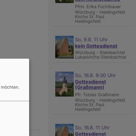
Pfrin. Erika Füchtbauer
Würzburg - Heidingsfeld
Kirche St. Paul
Heidingsfeld
So, 9.8. 11 Uhr
kein Gottesdienst
Würzburg - Steinbachtal
Lukaskirche Steinbachtal
So, 16.8. 9:30 Uhr
Gottesdienst
(Graßmann)
n möchten.
Pfr. Tobias Graßmann
Würzburg - Heidingsfeld
Kirche St. Paul
Heidingsfeld
So, 16.8. 11 Uhr
Gottesdienst