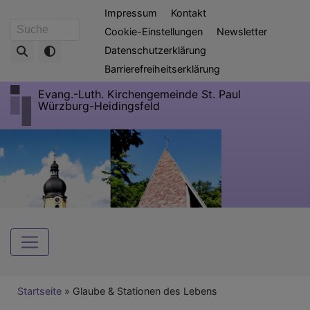
Direkt
Fußbereichsmenü
Impressum
Kontakt
zum
Cookie-Einstellungen
Newsletter
Suche
Inhalt
Datenschutzerklärung
Barrierefreiheitserklärung
Evang.-Luth. Kirchengemeinde St. Paul
Würzburg-Heidingsfeld
Hauptnavigation
Breadcrumb
Startseite
Glaube & Stationen des Lebens