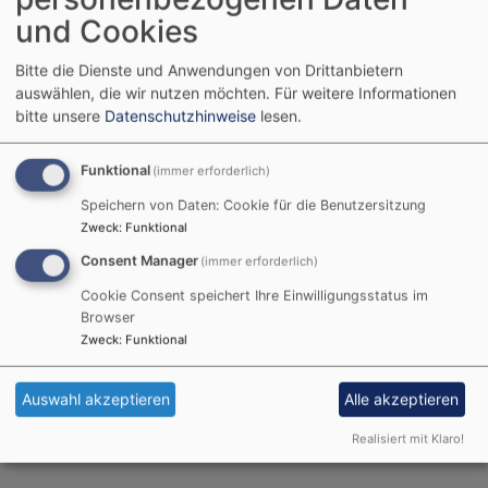
Pfrin. Erika Füchtbauer
und Cookies
Würzburg - Heidingsfeld
Kirche St. Paul Heidingsfeld
Bitte die Dienste und Anwendungen von Drittanbietern
auswählen, die wir nutzen möchten.
Für weitere Informationen
bitte unsere
Datenschutzhinweise
lesen.
Funktional
(immer erforderlich)
Speichern von Daten: Cookie für die Benutzersitzung
Zweck
:
Funktional
Consent Manager
(immer erforderlich)
Cookie Consent speichert Ihre Einwilligungsstatus im
Browser
Zweck
:
Funktional
So, 9.8. 11 Uhr
Auswahl akzeptieren
Alle akzeptieren
kein Gottesdienst
Würzburg - Steinbachtal
Lukaskirche Steinbachtal
Realisiert mit Klaro!