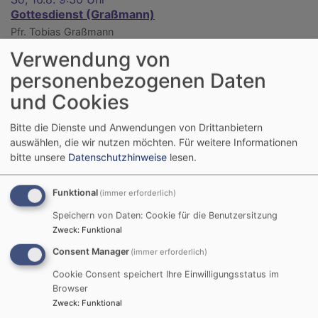
Gottesdienst (Graßmann)
Pfr. Tobias Graßmann
Würzburg - Heidingsfeld
Kirche St. Paul Heidingsfeld
Verwendung von
personenbezogenen Daten
und Cookies
Bitte die Dienste und Anwendungen von Drittanbietern
auswählen, die wir nutzen möchten.
Für weitere Informationen
bitte unsere
Datenschutzhinweise
lesen.
Funktional
(immer erforderlich)
Speichern von Daten: Cookie für die Benutzersitzung
Zweck
:
Funktional
Consent Manager
(immer erforderlich)
Cookie Consent speichert Ihre Einwilligungsstatus im
So, 16.8. 11 Uhr
Browser
Gottesdienst (Graßmann)
Zweck
:
Funktional
Pfr. Tobias Graßmann