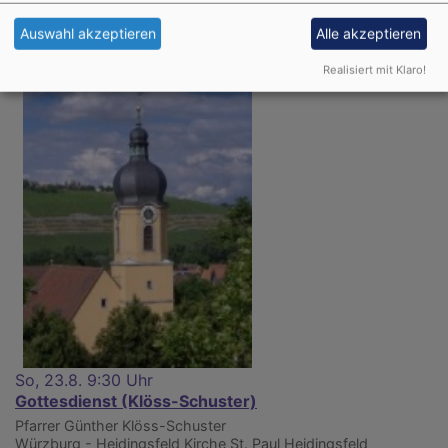
Würzburg - Steinbachtal
Lukaskirche Steinbachtal
Auswahl akzeptieren
Alle akzeptieren
Realisiert mit Klaro!
So, 23.8. 9:30 Uhr
Gottesdienst (Klöss-Schuster)
Pfarrer Günther Klöss-Schuster
Würzburg - Heidingsfeld
Kirche St. Paul Heidingsfeld