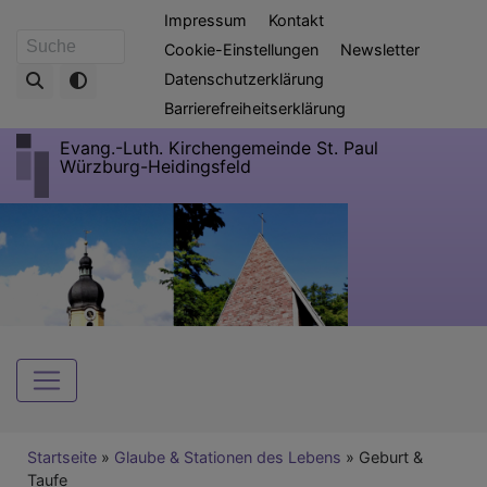
Direkt
Fußbereichsmenü
Impressum
Kontakt
zum
Cookie-Einstellungen
Newsletter
Suche
Inhalt
Datenschutzerklärung
Barrierefreiheitserklärung
Evang.-Luth. Kirchengemeinde St. Paul
Würzburg-Heidingsfeld
Hauptnavigation
Breadcrumb
Startseite
Glaube & Stationen des Lebens
Geburt &
Taufe