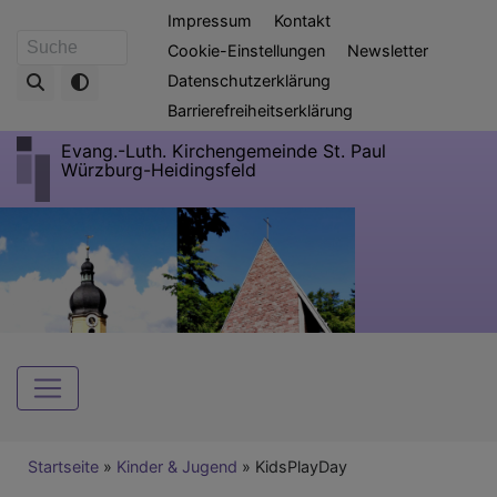
Direkt
Fußbereichsmenü
Impressum
Kontakt
zum
Cookie-Einstellungen
Newsletter
Suche
Inhalt
Datenschutzerklärung
Barrierefreiheitserklärung
Evang.-Luth. Kirchengemeinde St. Paul
Würzburg-Heidingsfeld
Hauptnavigation
Breadcrumb
Startseite
Kinder & Jugend
KidsPlayDay