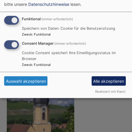
bitte unsere
Datenschutzhinweise
lesen.
Funktional
(immer erforderlich)
Speichern von Daten: Cookie für die Benutzersitzung
Zweck
:
Funktional
So, 9.8. 11 Uhr
Consent Manager
kein Gottesdienst
(immer erforderlich)
Würzburg - Steinbachtal
Lukaskirche Steinbachtal
Cookie Consent speichert Ihre Einwilligungsstatus im
Browser
Zweck
:
Funktional
Auswahl akzeptieren
Alle akzeptieren
Realisiert mit Klaro!