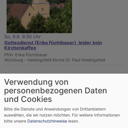
So, 9.8. 9:30 Uhr
Gottesdienst (Erika Füchtbauer), leider kein
Kirchenkaffee
Pfrin. Erika Füchtbauer
Würzburg - Heidingsfeld
Kirche St. Paul Heidingsfeld
Verwendung von
personenbezogenen Daten
und Cookies
Bitte die Dienste und Anwendungen von Drittanbietern
auswählen, die wir nutzen möchten.
Für weitere Informationen
bitte unsere
Datenschutzhinweise
lesen.