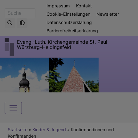
Direkt
Fußbereichsmenü
Impressum
Kontakt
zum
Cookie-Einstellungen
Newsletter
Suche
Inhalt
Datenschutzerklärung
Barrierefreiheitserklärung
Evang.-Luth. Kirchengemeinde St. Paul
Würzburg-Heidingsfeld
Hauptnavigation
Breadcrumb
Startseite
Kinder & Jugend
Konfirmandinnen und
Konfirmanden